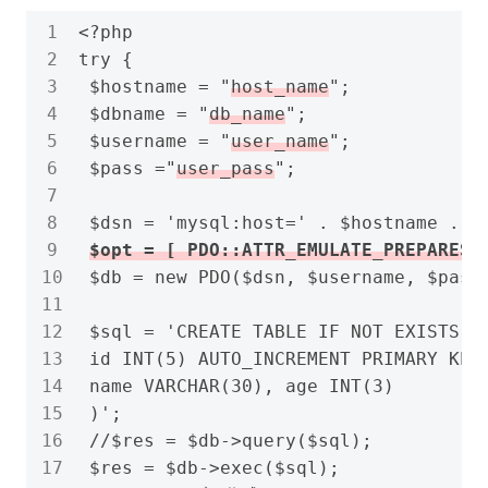
<?php

try {

 $hostname = "
host_name
";

 $dbname = "
db_name
";

 $username = "
user_name
";

 $pass ="
user_pass
";

 $dsn = 'mysql:host=' . $hostname .';d
$opt = [ PDO::ATTR_EMULATE_PREPARES=
 $db = new PDO($dsn, $username, $pass
 $sql = 'CREATE TABLE IF NOT EXISTS us
 id INT(5) AUTO_INCREMENT PRIMARY KEY,
 name VARCHAR(30), age INT(3)

 )';

 //$res = $db->query($sql);

 $res = $db->exec($sql);
