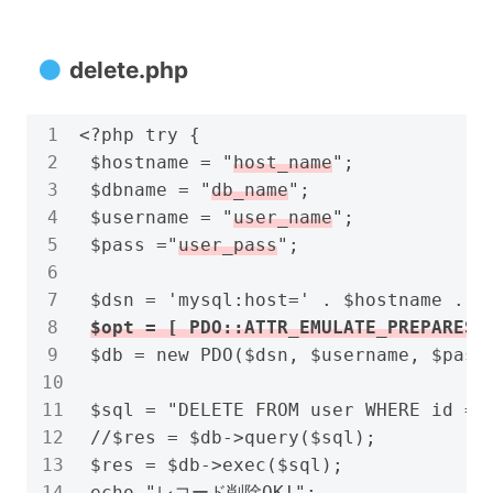
delete.php
<?php try {

 $hostname = "
host_name
";

 $dbname = "
db_name
";

 $username = "
user_name
";

 $pass ="
user_pass
";

 $dsn = 'mysql:host=' . $hostname .';d
 $db = new PDO($dsn, $username, $pass
 $sql = "DELETE FROM user WHERE id = 1
 //$res = $db->query($sql);

 $res = $db->exec($sql);

 echo "レコード削除OK!";
