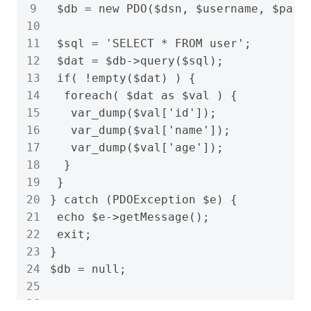
 $db = new PDO($dsn, $username, $pass
 $sql = 'SELECT * FROM user';

 $dat = $db->query($sql);

 if( !empty($dat) ) {

  foreach( $dat as $val ) {

   var_dump($val['id']);

   var_dump($val['name']);

   var_dump($val['age']);

  }

 }

} catch (PDOException $e) {

 echo $e->getMessage();

 exit;

}

$db = null;
