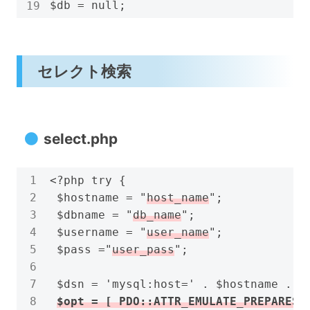
$db = null;
セレクト検索
select.php
<?php try {

 $hostname = "
host_name
";

 $dbname = "
db_name
";

 $username = "
user_name
";

 $pass ="
user_pass
";

 $dsn = 'mysql:host=' . $hostname .';d