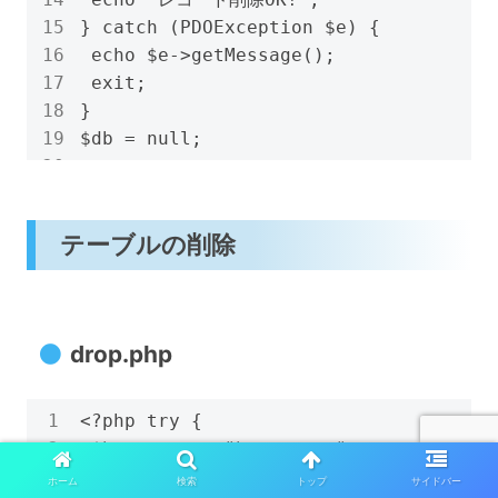
} catch (PDOException $e) {

 echo $e->getMessage();

 exit;

}

$db = null;
テーブルの削除
drop.php
<?php try {

 $hostname = "
host_name
";

 $dbname = "
db_name
";

ホーム
検索
トップ
サイドバー