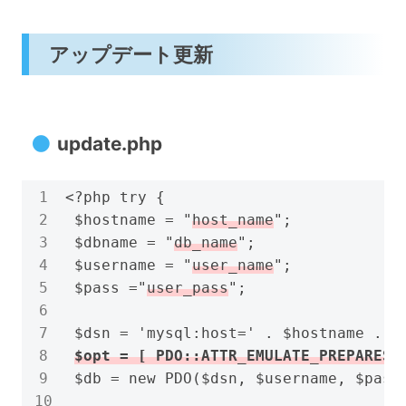
アップデート更新
update.php
<?php try {

 $hostname = "
host_name
";

 $dbname = "
db_name
";

 $username = "
user_name
";

 $pass ="
user_pass
";

 $dsn = 'mysql:host=' . $hostname .';d
 $db = new PDO($dsn, $username, $pass