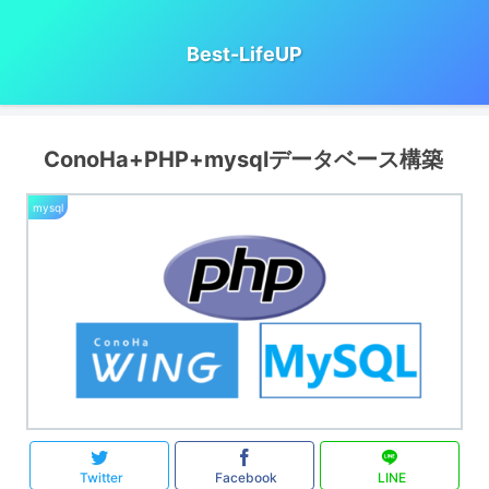
Best-LifeUP
ConoHa+PHP+mysqlデータベース構築
mysql
Twitter
Facebook
LINE