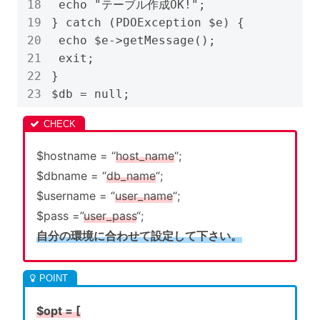
 echo "テーブル作成OK!";

} catch (PDOException $e) {

 echo $e->getMessage();

 exit;

}

$db = null;
$hostname = “
host_name
“;
$dbname = “
db_name
“;
$username = “
user_name
“;
$pass =”
user_pass
“;
自分の環境に合わせて設定して下さい。
$opt = [