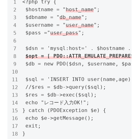
<?php try {

 $hostname = "
host_name
";

 $dbname = "
db_name
";

 $username = "
user_name
";

 $pass ="
user_pass
";

 $dsn = 'mysql:host=' . $hostname .';d
 $db = new PDO($dsn, $username, $pass
 $sql = 'INSERT INTO user(name,age) V
 //$res = $db->query($sql);

 $res = $db->exec($sql);

 echo "レコード入力OK!";

} catch (PDOException $e) {

 echo $e->getMessage();

 exit;

}
