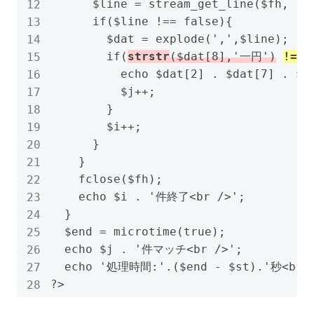
      $line = stream_get_line($fh, 102
      if($line !== false){

        $dat = explode(',',$line);

        if(
strstr
($dat[8],'一円')
!==
 
          echo $dat[2] . $dat[7] . $da
          $j++;

        }

        $i++;

      }

    }

    fclose($fh);

    echo $i . '件終了<br />';

  }

  $end = microtime(true);

  echo $j . '件マッチ<br />';

  echo '処理時間:'.($end - $st).'秒<br /
?>