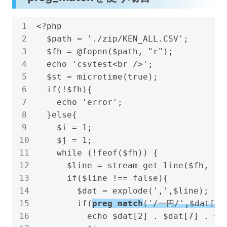
<?php

  $path = './zip/KEN_ALL.CSV';

  $fh = @fopen($path, "r");

  echo 'csvtest<br />';

  $st = microtime(true);

  if(!$fh){

    echo 'error';

  }else{

    $i = 1;

    $j = 1;

    while (!feof($fh)) {

      $line = stream_get_line($fh, 102
      if($line !== false){

        $dat = explode(',',$line);

        if(
preg_match
('/一円/',$dat[8]
          echo $dat[2] . $dat[7] . $da