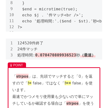
  }

  $end = microtime(true);

  echo $j . '件マッチ<br />';

  echo '処理時間:'.($end - $st).'秒<br /
?>
124520件終了

24件マッチ

処理時間:
0.070470809936523
秒
（最速）
「
strpos
」は、先頭でマッチすると「0」を返
すので「
!=
false」ではなく「
!==
false」を使
います。
最速でかつメモリ使用量も少ないので単にマッ
チしているか確認する場合は「
strpos
」を使う