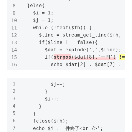
  }else{

    $i = 1;

    $j = 1;

    while (!feof($fh)) {

      $line = stream_get_line($fh, 102
      if($line !== false){

        $dat = explode(',',$line);

        if(
strpos
($dat[8],'一円')
!==
 
          echo $dat[2] . $dat[7] . $d
          $j++;

        }

        $i++;

      }

    }

    fclose($fh);

    echo $i . '件終了<br />';
