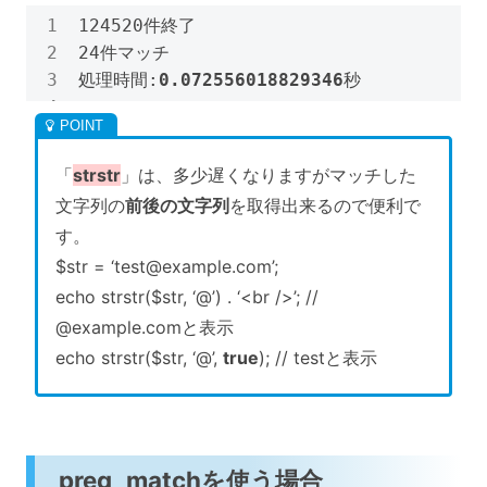
124520件終了

24件マッチ

処理時間:
0.072556018829346
秒
「
strstr
」は、多少遅くなりますがマッチした
文字列の
前後の文字列
を取得出来るので便利で
す。
$str = ‘test@example.com’;
echo strstr($str, ‘@’) . ‘<br />’; //
@example.comと表示
echo strstr($str, ‘@’,
true
); // testと表示
preg_matchを使う場合