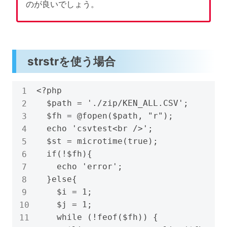
のが良いでしょう。
strstrを使う場合
<?php

  $path = './zip/KEN_ALL.CSV';

  $fh = @fopen($path, "r");

  echo 'csvtest<br />';

  $st = microtime(true);

  if(!$fh){

    echo 'error';

  }else{

    $i = 1;

    $j = 1;

    while (!feof($fh)) {
