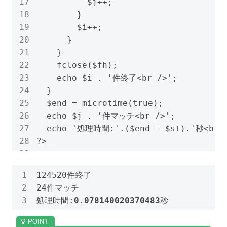
          $j++;

        }

        $i++;

      }

    }

    fclose($fh);

    echo $i . '件終了<br />';

  }

  $end = microtime(true);

  echo $j . '件マッチ<br />';

  echo '処理時間:'.($end - $st).'秒<br /
?>
124520件終了

24件マッチ

処理時間:
0.078140020370483
秒