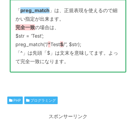
「
preg_match
」は、正規表現を使えるので細
かい指定が出来ます。
完全一致
の場合は、
$str = ‘Test’;
preg_match(“/
^
Test
$
/”, $str);
「^」は先頭「$」は文末を意味してます。よっ
て完全一致になります。
PHP
プログラミング
スポンサーリンク